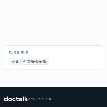
🏷 관련 키워드
#
콧물
#
비염때문에맑은콧물
건강상담 포럼 · 닥톡