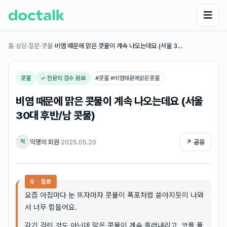
☰
홈
›
상담·질문
›
콧물
›
비염 때문에 맑은 콧물이 계속 나오는데요 (서울 3…
콧물
✓ 전문의 검수 완료
#
콧물 #비염때문에맑은콧물
비염 때문에 맑은 콧물이 계속 나오는데요 (서울
30대 후반/남 콧물)
익명의 회원
·
2025.05.20
↗ 공유
익
Q · 질문
요즘 아침마다 눈 뜨자마자 콧물이 폭포처럼 쏟아지듯이 나와
서 너무 힘들어요.
감기 걸린 것도 아닌데 맑은 콧물이 계속 흘러내리고, 코를 풀