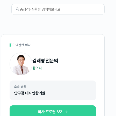
🔍
👩‍⚕️ 답변한 의사
김래영
전문의
한의사
소속 병원
압구정 대자인한의원
의사 프로필 보기 →