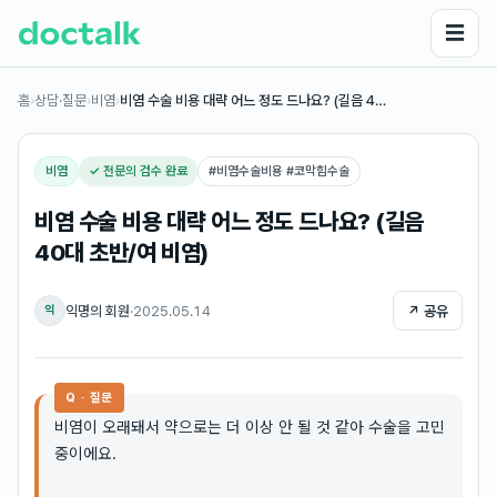
☰
홈
›
상담·질문
›
비염
›
비염 수술 비용 대략 어느 정도 드나요? (길음 4…
비염
✓ 전문의 검수 완료
#
비염수술비용 #코막힘수술
비염 수술 비용 대략 어느 정도 드나요? (길음
40대 초반/여 비염)
익명의 회원
·
2025.05.14
↗ 공유
익
Q · 질문
비염이 오래돼서 약으로는 더 이상 안 될 것 같아 수술을 고민
중이에요.