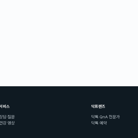
서비스
닥프렌즈
상담·질문
닥톡 QnA 전문가
건강 영상
닥톡 예약