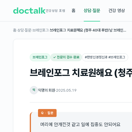
홈
상담·질문
건강 영상
건강상담 포럼
홈
›
상담·질문
›
브레인포그
›
브레인포그 치료원해요 (청주 40대 후반/남 브레인…
브레인포그
✓ 전문의 검수 완료
#
한방신경정신과 #브레인포그
브레인포그 치료원해요 (청주
익명의 회원
·
2025.05.19
익
Q · 질문
머리에 안개낀것 같고 일에 집중도 안되어요