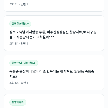
조회
25
· 답변
1
한방신경정신과
김포 25/남 어지럼증 두통, 미주신경성실신 한방치료,로 자꾸 핑
돌고 식은땀 나는거 고쳐질까요?
조회
81
· 답변
1
한방 안과, 이비인후과
축농증 증상이 나았다가 또 반복되는 게 지쳐요 (당산동 축농증
치료)
조회
54
· 답변
1
한방피부과