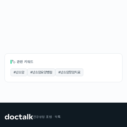
🏷 관련 키워드
#
난소암
#
난소암요양병원
#
난소암항암치료
건강상담 포럼 · 닥톡