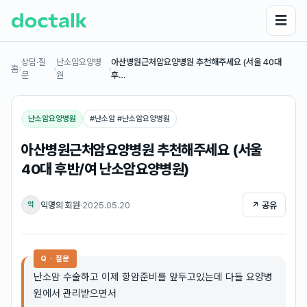
☰
상담·질
난소암요양병
아산병원근처암요양병원 추천해주세요 (서울 40대
홈
›
›
›
문
원
후…
난소암요양병원
#
난소암 #난소암요양병원
아산병원근처암요양병원 추천해주세요 (서울
40대 후반/여 난소암요양병원)
익명의 회원
·
2025.05.20
↗ 공유
익
Q · 질문
난소암 수술하고 이제 항암준비를 앞두고있는데 다들 요양병
원에서 관리받으면서