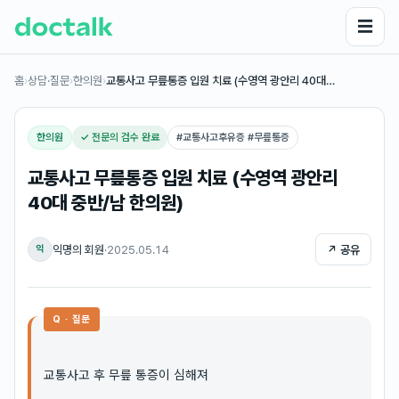
☰
홈
›
상담·질문
›
한의원
›
교통사고 무릎통증 입원 치료 (수영역 광안리 40대…
한의원
✓ 전문의 검수 완료
#
교통사고후유증 #무릎통증
교통사고 무릎통증 입원 치료 (수영역 광안리
40대 중반/남 한의원)
익명의 회원
·
2025.05.14
↗ 공유
익
Q · 질문
교통사고 후 무릎 통증이 심해져