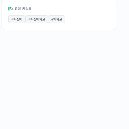
🏷 관련 키워드
#
틱장애
#
틱장애치료
#
틱치료