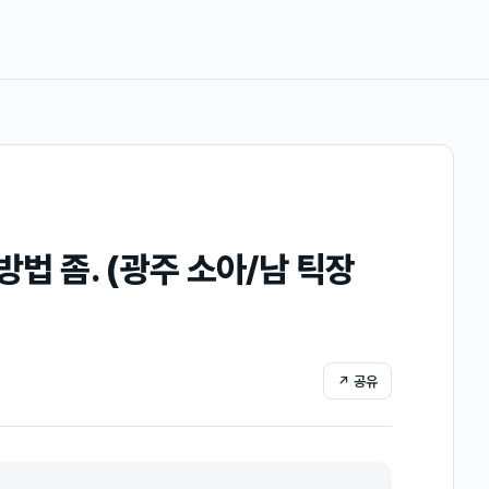
방법 좀. (광주 소아/남 틱장
↗ 공유