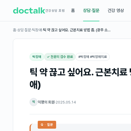
홈
상담·질문
건강 영상
건강상담 포럼
홈
›
상담·질문
›
틱장애
›
틱 약 끊고 싶어요. 근본치료 방법 좀. (광주 소…
틱장애
✓ 전문의 검수 완료
#
틱장애 #틱장애치료
틱 약 끊고 싶어요. 근본치료 
애)
익명의 회원
·
2025.05.14
익
Q · 질문