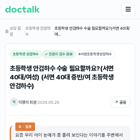
☰
상담·질
초등학생 안검하
초등학생 안검하수 수술 필요할까요?(서면 40대/
홈
›
›
›
문
수
여…
초등학생 안검하수
✓ 전문의 검수 완료
#
서면초등학생안검하수
초등학생 안검하수 수술 필요할까요?(서면
40대/여성) (서면 40대 중반/여 초등학생
안검하수)
익명의 회원
·
2025.05.20
↗ 공유
익
Q · 질문
요즘 우리 아이 눈매가 좀 졸려 보인다는 이야기를 주변에서