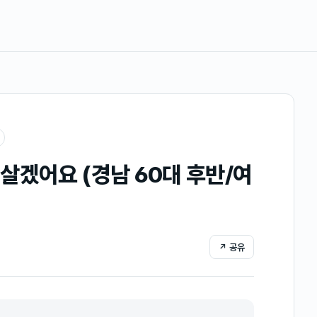
살겠어요 (경남 60대 후반/여
↗ 공유