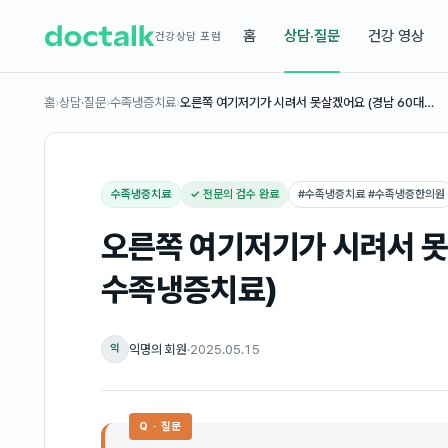
홈
상담·질문
건강 영상
건강상담 포럼
홈
›
상담·질문
›
수족냉증치료
›
오른쪽 여기저기가 시려서 못살겠어요 (경남 60대…
수족냉증치료
✓ 전문의 검수 완료
#
수족냉증치료 #수족냉증한의원
오른쪽 여기저기가 시려서 못
수족냉증치료)
익명의 회원
·
2025.05.15
익
Q · 질문