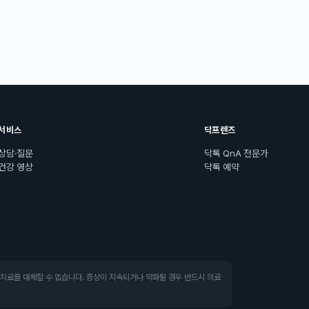
서비스
닥프렌즈
상담·질문
닥톡 QnA 전문가
건강 영상
닥톡 예약
·치료를 대체할 수 없습니다. 증상이 지속되거나 악화될 경우 반드시 의료