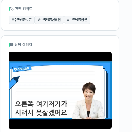
🏷 관련 키워드
#
수족냉증치료
#
수족냉증한의원
#
수족냉증원인
📷 상담 이미지