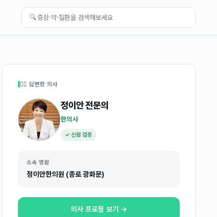
🔍
👩‍⚕️ 답변한 의사
정이안
전문의
한의사
✓ 신원 검증
소속 병원
정이안한의원 (종로 광화문)
의사 프로필 보기 →