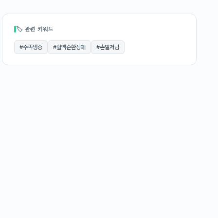
🏷 관련 키워드
#
수족냉증
#
혈액순환장애
#
손발저림