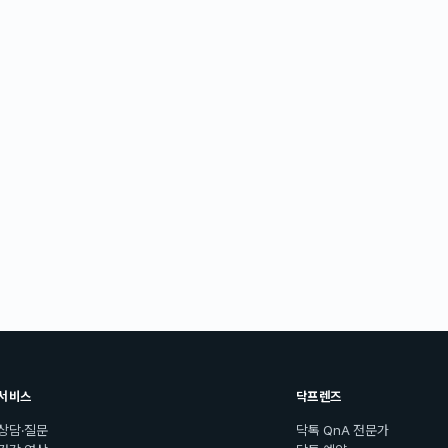
서비스
닥프렌즈
상담·질문
닥톡 QnA 전문가