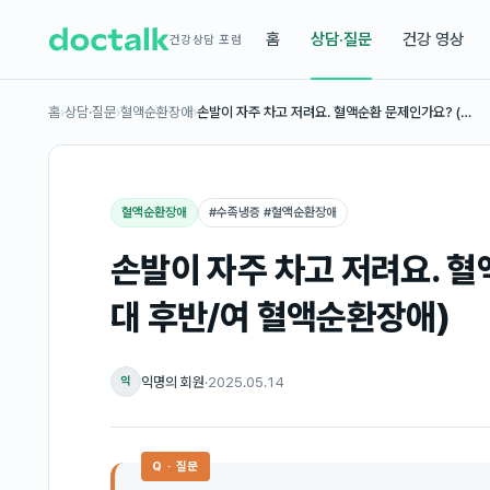
홈
상담·질문
건강 영상
건강상담 포럼
홈
›
상담·질문
›
혈액순환장애
›
손발이 자주 차고 저려요. 혈액순환 문제인가요? (…
혈액순환장애
#
수족냉증 #혈액순환장애
손발이 자주 차고 저려요. 혈
대 후반/여 혈액순환장애)
익명의 회원
·
2025.05.14
익
Q · 질문