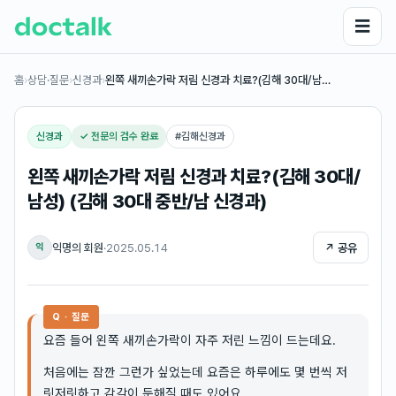
☰
홈
›
상담·질문
›
신경과
›
왼쪽 새끼손가락 저림 신경과 치료?(김해 30대/남…
신경과
✓ 전문의 검수 완료
#
김해신경과
왼쪽 새끼손가락 저림 신경과 치료?(김해 30대/
남성) (김해 30대 중반/남 신경과)
익명의 회원
·
2025.05.14
↗ 공유
익
Q · 질문
요즘 들어 왼쪽 새끼손가락이 자주 저린 느낌이 드는데요.
처음에는 잠깐 그런가 싶었는데 요즘은 하루에도 몇 번씩 저
릿저릿하고 감각이 둔해질 때도 있어요.