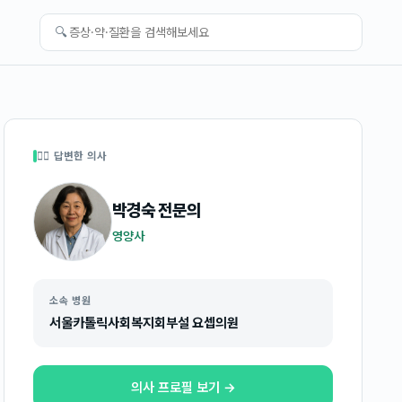
🔍
👩‍⚕️ 답변한 의사
박경숙
전문의
영양사
소속 병원
서울카톨릭사회복지회부설 요셉의원
의사 프로필 보기 →