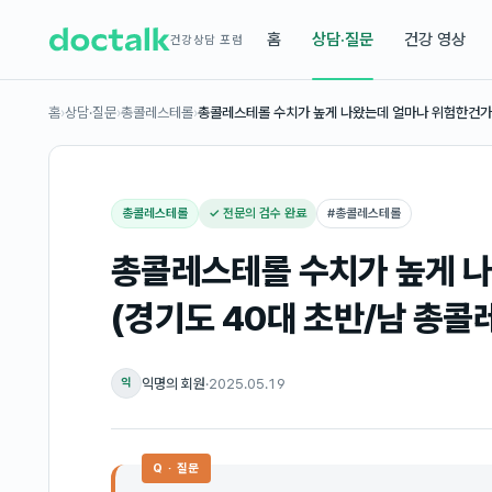
홈
상담·질문
건강 영상
건강상담 포럼
홈
›
상담·질문
›
총콜레스테롤
›
총콜레스테롤 수치가 높게 나왔는데 얼마나 위험한건
총콜레스테롤
✓ 전문의 검수 완료
#
총콜레스테롤
총콜레스테롤 수치가 높게 
(경기도 40대 초반/남 총콜
익명의 회원
·
2025.05.19
익
Q · 질문