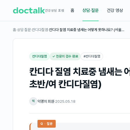
홈
상담·질문
건강 영상
건강상담 포럼
홈
›
상담·질문
›
칸디다질염
›
칸디다 질염 치료중 냄새는 어떻게 못하나요? (서울…
칸디다질염
✓ 전문의 검수 완료
#
칸디다질염
칸디다 질염 치료중 냄새는 어
초반/여 칸디다질염)
익명의 회원
·
2025.05.18
익
Q · 질문