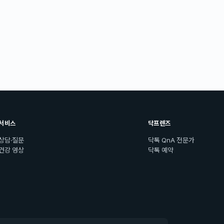
서비스
닥프렌즈
상담·질문
닥톡 QnA 전문가
건강 영상
닥톡 예약