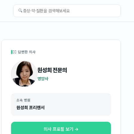
🔍
👩‍⚕️ 답변한 의사
원성희
전문의
영양사
소속 병원
원성희 프리랜서
의사 프로필 보기 →