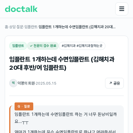
☰
홈
›
상담·질문
›
임플란트
›
임플란트 1개하는데 수면임플란트 (김해치과 20대…
임플란트
✓ 전문의 검수 완료
#
김해치과 #김해치과잘하는곳
임플란트 1개하는데 수면임플란트 (김해치과
20대 후반/여 임플란트)
익명의 회원
·
2025.05.15
↗ 공유
익
Q · 질문
임플란트 1개하는데 수면임플란트 하는 거 너무 돈낭비일까
요...┬┬
엄마가 1개하는데 무슨 수면임플란트로 하냐고 머라하셔서...