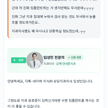
근데 저 진짜 임플란트하는 거 생각만해도 무서운데┬┬┬┬
진짜 그냥 치과 침대에 누워서 검사 받는 것도 무서워서 눈물
흐를 정도엿거든요..
치과의사썜도 왜 우시냐고 당황하실 정도였는데..┬┬
임성민
전문의
✓ 신원 검증
A
· 답변
치과의사
·
김해 안아픈치과
안녕하세요, 닥톡-네이버 지식iN 상담치과의사 임성민입니다.
그정도로 치과 공포증이 심하신거라면 수면 임플란트를 하시는 것
이 더 좋을 수 있습니다.