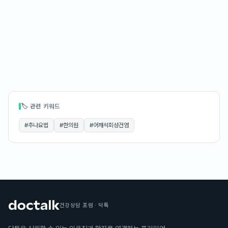
🏷 관련 키워드
#
추나요법
#
한의원
#
어깨석회성건염
건강상담 포럼 · 닥톡