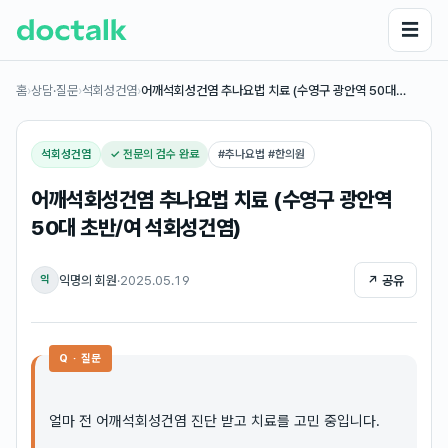
☰
홈
›
상담·질문
›
석회성건염
›
어깨석회성건염 추나요법 치료 (수영구 광안역 50대…
석회성건염
✓ 전문의 검수 완료
#
추나요법 #한의원
어깨석회성건염 추나요법 치료 (수영구 광안역
50대 초반/여 석회성건염)
익명의 회원
·
2025.05.19
↗ 공유
익
Q · 질문
얼마 전 어깨석회성건염 진단 받고 치료를 고민 중입니다.