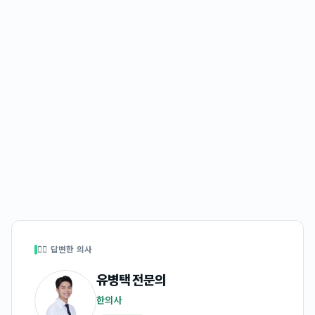
👩‍⚕️ 답변한 의사
유병택
전문의
한의사