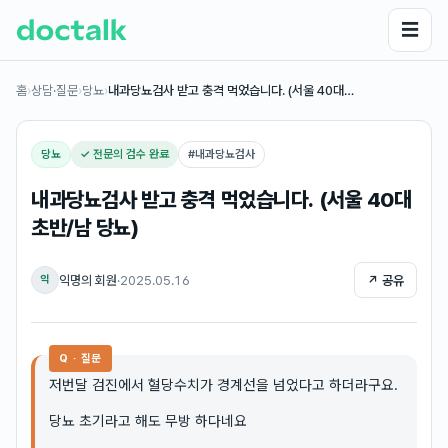
☰
홈
›
상담·질문
›
당뇨
›
내과당뇨검사 받고 충격 먹었습니다. (서울 40대…
당뇨
✓ 전문의 검수 완료
#
내과당뇨검사
내과당뇨검사 받고 충격 먹었습니다. (서울 40대
초반/남 당뇨)
익명의 회원
·
2025.05.16
↗ 공유
익
Q · 질문
저번달 검진에서 혈당수치가 경계선을 넘었다고 하더라구요.
당뇨 초기라고 해도 무방 하다네요