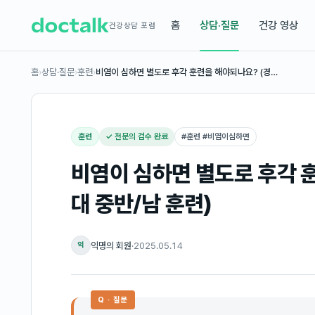
홈
상담·질문
건강 영상
건강상담 포럼
홈
›
상담·질문
›
훈련
›
비염이 심하면 별도로 후각 훈련을 해야되나요? (경…
훈련
✓ 전문의 검수 완료
#
훈련 #비염이심하면
비염이 심하면 별도로 후각 훈
대 중반/남 훈련)
익명의 회원
·
2025.05.14
익
Q · 질문