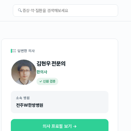
🔍
👩‍⚕️ 답변한 의사
김현우
전문의
한의사
✓ 신원 검증
소속 병원
전주W한방병원
의사 프로필 보기 →