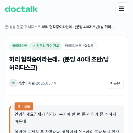
☰
홈
›
상담·질문
›
허리디스크
›
허리 협착증이라는데.. (분당 40대 초반/남 허리…
허리디스크
✓ 전문의 검수 완료
#
허리디스크 #협착증
허리 협착증이라는데.. (분당 40대 초반/남
허리디스크)
익명의 회원
·
2025.05.19
↗ 공유
익
Q · 질문
안녕하세요? 제가 허리가 분기에 한 번 쯤 허리가 좀 심하게
아픈데
이번엔 도저히 못 참겠어서 병원가서 엑스레이 찍어보니 협착