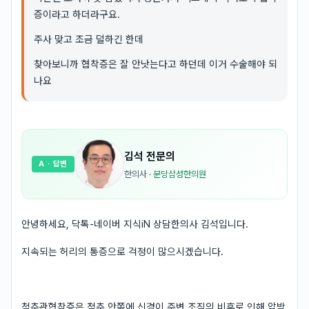
증이라고 하더라구요.
주사 맞고 조금 덜하긴 한데
찾아보니까 협착증은 잘 안낫는다고 하던데 이거 수술해야 되
나요
김석
전문의
A
· 답변
한의사
·
분당삼성한의원
안녕하세요, 닥톡-네이버 지식iN 상담한의사 김석입니다.
지속되는 허리의 통증으로 걱정이 많으시겠습니다.
척추관협착증은 척추 안쪽에 신경이 주변 조직의 비후로 인해 압박