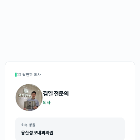
👩‍⚕️ 답변한 의사
김일
전문의
의사
소속 병원
용산성모내과의원