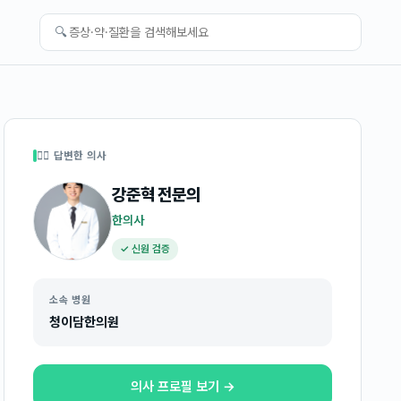
🔍
👩‍⚕️ 답변한 의사
강준혁
전문의
한의사
✓ 신원 검증
소속 병원
청이담한의원
의사 프로필 보기 →