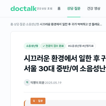
홈
상담·질문
건강 영상
건강상담 포럼
홈
›
상담·질문
›
소음성난청
›
시끄러운 환경에서 일한 후 귀가 먹먹하고 안 들려요…
소음성난청
✓ 전문의 검수 완료
#
소음성난청 #난청치료
시끄러운 환경에서 일한 후 귀
서울 30대 중반/여 소음성난
익명의 회원
·
2025.05.19
익
Q · 질문