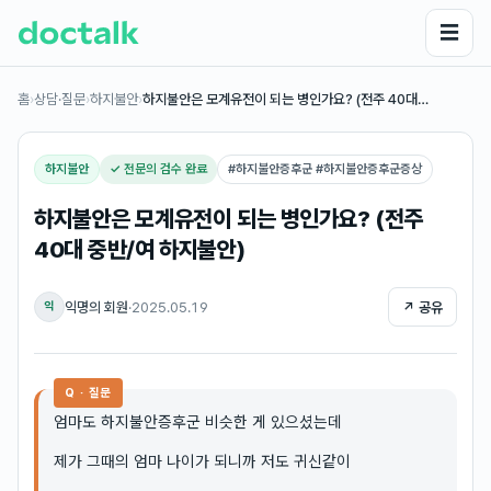
☰
홈
›
상담·질문
›
하지불안
›
하지불안은 모계유전이 되는 병인가요? (전주 40대…
하지불안
✓ 전문의 검수 완료
#
하지불안증후군 #하지불안증후군증상
하지불안은 모계유전이 되는 병인가요? (전주
40대 중반/여 하지불안)
익명의 회원
·
2025.05.19
↗ 공유
익
Q · 질문
엄마도 하지불안증후군 비슷한 게 있으셨는데
제가 그때의 엄마 나이가 되니까 저도 귀신같이