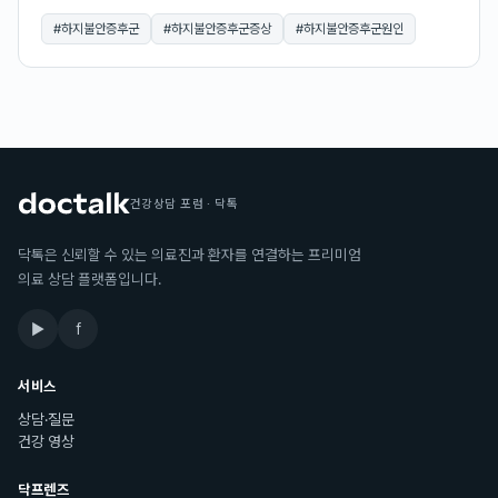
#
하지불안증후군
#
하지불안증후군증상
#
하지불안증후군원인
건강상담 포럼 · 닥톡
닥톡은 신뢰할 수 있는 의료진과 환자를 연결하는 프리미엄
의료 상담 플랫폼입니다.
▶
f
서비스
상담·질문
건강 영상
닥프렌즈