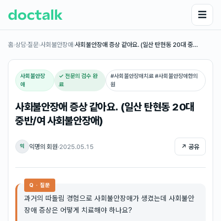
☰
홈
›
상담·질문
›
사회불안장애
›
사회불안장애 증상 같아요. (일산 탄현동 20대 중…
사회불안장
✓ 전문의 검수 완
#
사회불안장애치료 #사회불안장애한의
애
료
원
사회불안장애 증상 같아요. (일산 탄현동 20대
중반/여 사회불안장애)
익명의 회원
·
2025.05.15
↗ 공유
익
Q · 질문
과거의 따돌림 경험으로 사회불안장애가 생겼는데 사회불안
장애 증상은 어떻게 치료해야 하나요?