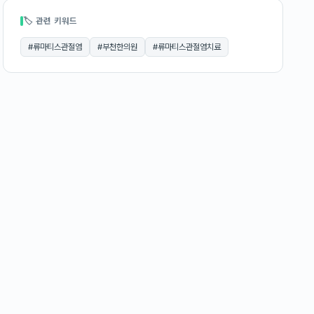
🏷 관련 키워드
#
류마티스관절염
#
부천한의원
#
류마티스관절염치료