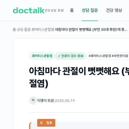
홈
상담·질문
건강 영상
건강상담 포럼
홈
›
상담·질문
›
류마티스관절염
›
아침마다 관절이 뻣뻣해요 (부천 30대 후반/여 류…
류마티스관절염
✓ 전문의 검수 완료
#
류마티스관절염 #부천한의원
아침마다 관절이 뻣뻣해요 (
절염)
익명의 회원
·
2025.05.19
익
Q · 질문