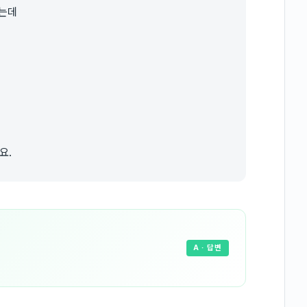
었는데
요.
A
· 답변