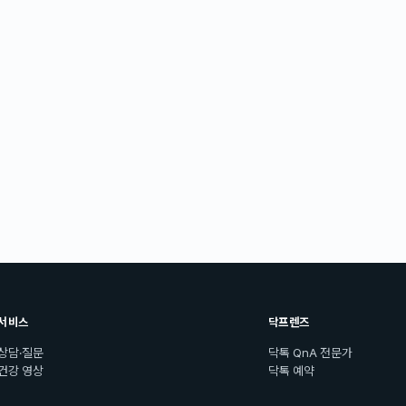
서비스
닥프렌즈
상담·질문
닥톡 QnA 전문가
건강 영상
닥톡 예약