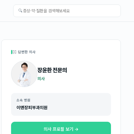
🔍
👩‍⚕️ 답변한 의사
장윤환
전문의
의사
소속 병원
이앤장피부과의원
의사 프로필 보기 →