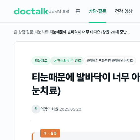
홈
상담·질문
건강 영상
건강상담 포럼
홈
›
상담·질문
›
티눈치료
›
티눈때문에 발바닥이 너무 아파요 (창원 20대 중반…
티눈치료
✓ 전문의 검수 완료
#
창원피부과추천 #창원냉동치료
티눈때문에 발바닥이 너무 아파
눈치료)
익명의 회원
·
2025.05.20
익
Q · 질문