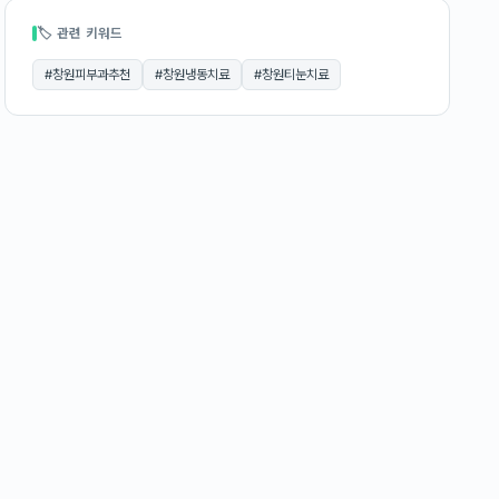
🏷 관련 키워드
#
창원피부과추천
#
창원냉동치료
#
창원티눈치료