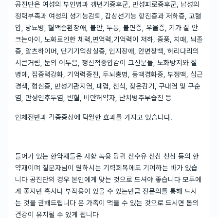
공진단은 여성의 부인병과 갱년기증후군, 만성피로증후군, 남성의
정력부족과 여성의 성기능감퇴, 갑상선기능 항진증과 저하증, 고혈
압, 당뇨병, 혈액순환장애, 불안, 두통, 불면증, 우울증, 키가 잘 안
크는아이, 노화로인한 체력,면역력,기억력이 저하, 중풍, 치매, 뇌졸
증, 알츠하이머, 단기기억상실증, 인지장애, 안면창백, 허리다리의
시큰거림, 눈의 어두음, 정신적중압감이 크신분들, 노화방지와 질
병예, 집중력강화, 기억력증진, 두뇌총명, 동맥경화증, 부정맥, 심근
경색, 협심증, 만성기관지염, 폐렴, 천식, 잦은감기, 구내염 및 구순
염, 만성인후두염, 빈혈, 비만허약자, 난치병주부습진 등
인체전반과 각종증상에 탁월한 효과를 가지고 있습니다.
들어가 있는 한약재들은 사향 녹용 당귀 산수유 산삼 천삼 등의 한
약재이며 질문자님이 원하시는 기력회복에도 기여하는 바가 있습
니다 공진단의 경우 본인에게 맞는 것으로 드셔야 좋습니다 모두에
게 좋지만 혹시나 부작용이 있을 수 있는만큼 전문의를 통해 드시
는 것을 권해드립니다 온 가족이 먹을 수 있는 것으로 드시면 몸의
건강이 유지될 수 있게 됩니다