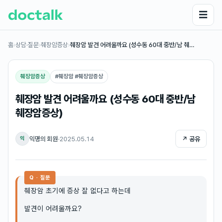
☰
홈
›
상담·질문
›
췌장암증상
›
췌장암 발견 어려울까요 (성수동 60대 중반/남 췌…
췌장암증상
#
췌장암 #췌장암증상
췌장암 발견 어려울까요 (성수동 60대 중반/남
췌장암증상)
익명의 회원
·
2025.05.14
↗ 공유
익
Q · 질문
췌장암 초기에 증상 잘 없다고 하는데
발견이 어려울까요?