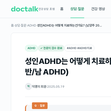
홈
상담·질문
건강 영상
건강상담 포럼
홈
›
상담·질문
›
ADHD
›
성인ADHD는 어떻게 치료하는건가요? (남양주 20…
ADHD
✓ 전문의 검수 완료
#
ADHD #ADHD치료
성인ADHD는 어떻게 치료하
반/남 ADHD)
익명의 회원
·
2025.05.19
익
Q · 질문