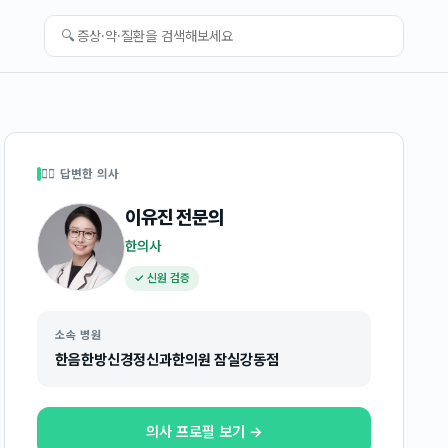
🔍
👩‍⚕️ 답변한 의사
이유진
전문의
한의사
✓ 신원 검증
소속 병원
한음한방신경정신과한의원 잠실강동점
의사 프로필 보기 →