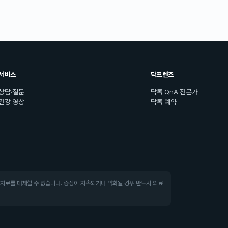
서비스
닥프렌즈
상담·질문
닥톡 QnA 전문가
건강 영상
닥톡 예약
·치료를 대체할 수 없습니다. 증상이 지속되거나 악화될 경우 반드시 의료