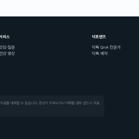
서비스
닥프렌즈
상담·질문
닥톡 QnA 전문가
건강 영상
닥톡 예약
·치료를 대체할 수 없습니다. 증상이 지속되거나 악화될 경우 반드시 의료