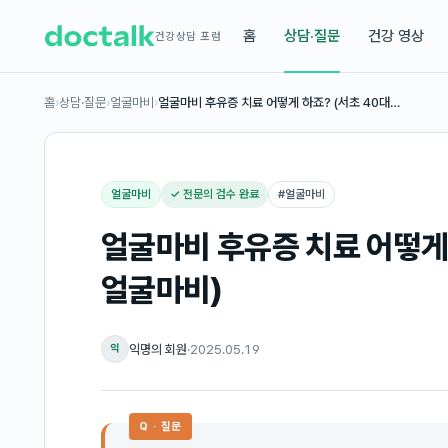
홈
상담·질문
건강 영상
건강상담 포럼
홈
›
상담·질문
›
얼굴마비
›
얼굴마비 후유증 치료 어떻게 하죠? (서초 40대…
얼굴마비
✓ 전문의 검수 완료
#
얼굴마비
얼굴마비 후유증 치료 어떻게 
얼굴마비)
익명의 회원
·
2025.05.19
익
Q · 질문