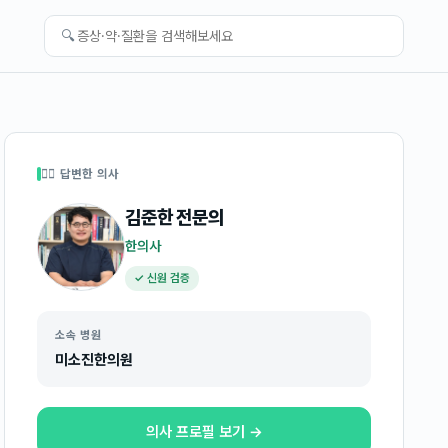
🔍
👩‍⚕️ 답변한 의사
김준한
전문의
한의사
✓ 신원 검증
소속 병원
미소진한의원
의사 프로필 보기 →