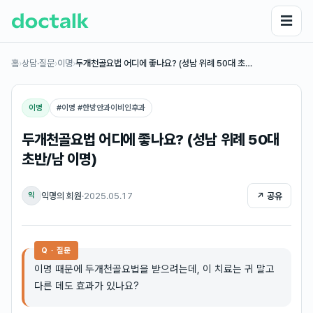
☰
홈
›
상담·질문
›
이명
›
두개천골요법 어디에 좋나요? (성남 위례 50대 초…
이명
#
이명 #한방안과이비인후과
두개천골요법 어디에 좋나요? (성남 위례 50대
초반/남 이명)
익명의 회원
·
2025.05.17
↗ 공유
익
Q · 질문
이명 때문에 두개천골요법을 받으려는데, 이 치료는 귀 말고
다른 데도 효과가 있나요?