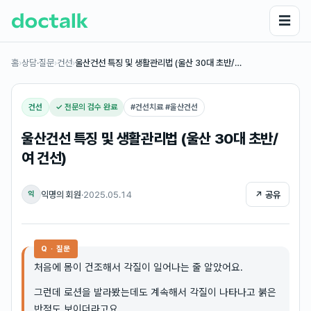
☰
홈
›
상담·질문
›
건선
›
울산건선 특징 및 생활관리법 (울산 30대 초반/…
건선
✓ 전문의 검수 완료
#
건선치료 #울산건선
울산건선 특징 및 생활관리법 (울산 30대 초반/
여 건선)
익명의 회원
·
2025.05.14
↗ 공유
익
Q · 질문
처음에 몸이 건조해서 각질이 일어나는 줄 알았어요.
그런데 로션을 발라봤는데도 계속해서 각질이 나타나고 붉은
반점도 보이더라고요..