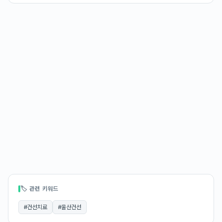
🏷 관련 키워드
#
건선치료
#
울산건선