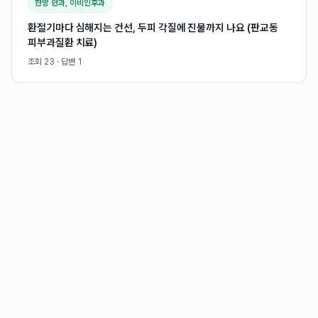
한방 안과, 이비인후과
환절기마다 심해지는 건선, 두피 각질에 진물까지 나요 (판교동
피부과질환 치료)
조회
23
· 답변
1