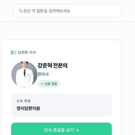
🔍
👩‍⚕️ 답변한 의사
강준혁
전문의
한의사
✓ 신원 검증
소속 병원
청이담한의원
의사 프로필 보기 →