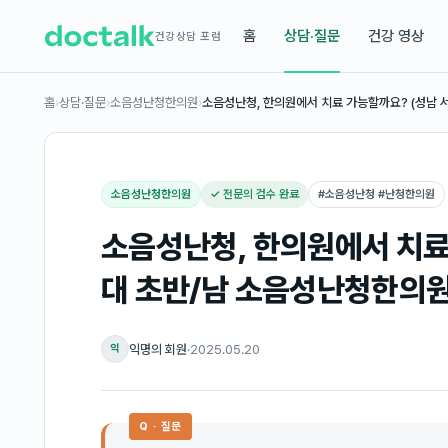
홈
상담·질문
건강 영상
건강상담 포럼
홈
›
상담·질문
›
소음성난청한의원
›
소음성난청, 한의원에서 치료 가능할까요? (성남 
소음성난청한의원
✓ 전문의 검수 완료
#
소음성난청 #난청한의원
소음성난청, 한의원에서 치료 
대 초반/남 소음성난청한의원
익명의 회원
·
2025.05.20
익
Q · 질문