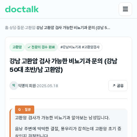
☰
홈
›
상담·질문
›
고환암
›
강남 고환암 검사 가능한 비뇨기과 문의 (강남 5…
고환암
✓ 전문의 검수 완료
#
강남비뇨기과 #고환암검사
강남 고환암 검사 가능한 비뇨기과 문의 (강남
50대 초반/남 고환암)
익명의 회원
·
2025.05.18
↗ 공유
익
Q · 질문
고환암 검사가 가능한 비뇨기과 알아보는 남성입니다.
음낭 주변에 딱딱한 결절, 몽우리가 잡히는데 고환암 초기 증
상인지 걱정됩니다.