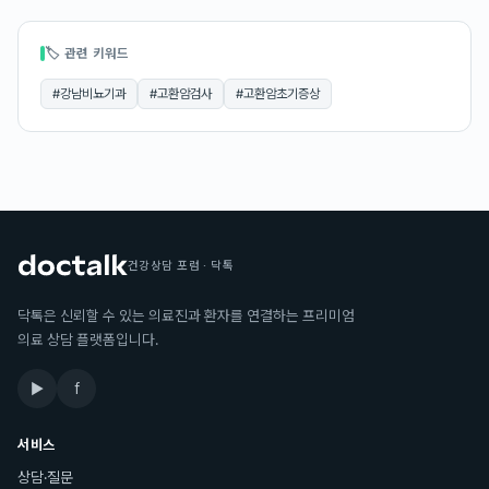
🏷 관련 키워드
#
강남비뇨기과
#
고환암검사
#
고환암초기증상
건강상담 포럼 · 닥톡
닥톡은 신뢰할 수 있는 의료진과 환자를 연결하는 프리미엄
의료 상담 플랫폼입니다.
▶
f
서비스
상담·질문