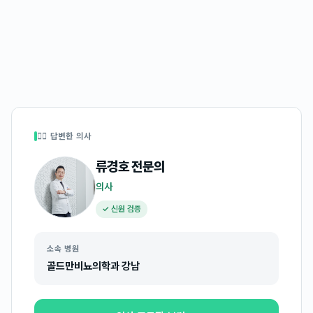
👩‍⚕️ 답변한 의사
류경호
전문의
의사
✓ 신원 검증
소속 병원
골드만비뇨의학과 강남