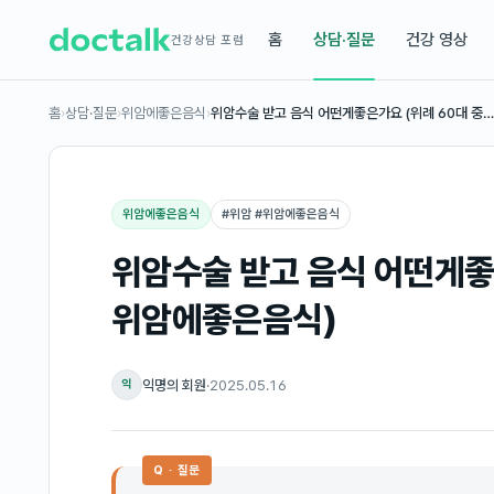
홈
상담·질문
건강 영상
건강상담 포럼
홈
›
상담·질문
›
위암에좋은음식
›
위암수술 받고 음식 어떤게좋은가요 (위례 60대 중…
위암에좋은음식
#
위암 #위암에좋은음식
위암수술 받고 음식 어떤게좋
위암에좋은음식)
익명의 회원
·
2025.05.16
익
Q · 질문