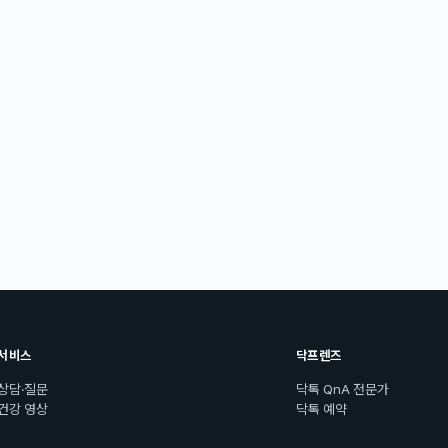
서비스
닥프렌즈
상담·질문
닥톡 QnA 전문가
건강 영상
닥톡 예약