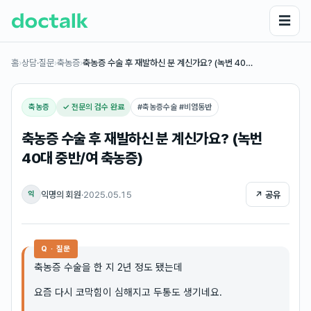
☰
홈
›
상담·질문
›
축농증
›
축농증 수술 후 재발하신 분 계신가요? (녹번 40…
축농증
✓ 전문의 검수 완료
#
축농증수술 #비염동반
축농증 수술 후 재발하신 분 계신가요? (녹번
40대 중반/여 축농증)
익명의 회원
·
2025.05.15
↗ 공유
익
Q · 질문
축농증 수술을 한 지 2년 정도 됐는데
요즘 다시 코막힘이 심해지고 두통도 생기네요.