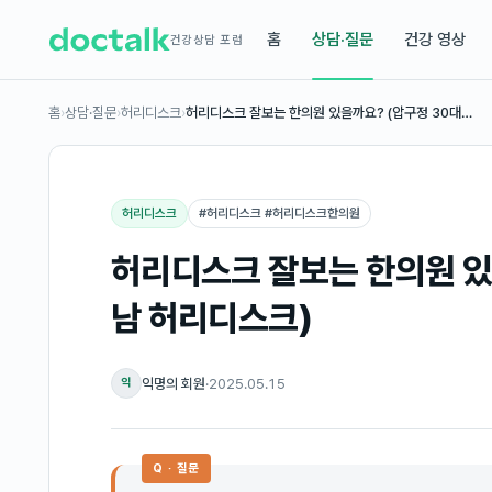
홈
상담·질문
건강 영상
건강상담 포럼
홈
›
상담·질문
›
허리디스크
›
허리디스크 잘보는 한의원 있을까요? (압구정 30대…
허리디스크
#
허리디스크 #허리디스크한의원
허리디스크 잘보는 한의원 있
남 허리디스크)
익명의 회원
·
2025.05.15
익
Q · 질문