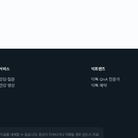
서비스
닥프렌즈
상담·질문
닥톡 QnA 전문가
건강 영상
닥톡 예약
·치료를 대체할 수 없습니다. 증상이 지속되거나 악화될 경우 반드시 의료