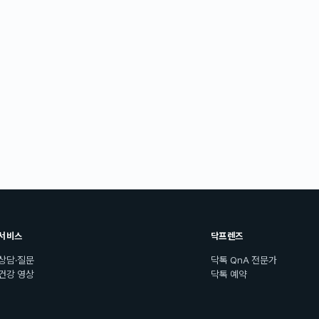
서비스
닥프렌즈
상담·질문
닥톡 QnA 전문가
건강 영상
닥톡 예약