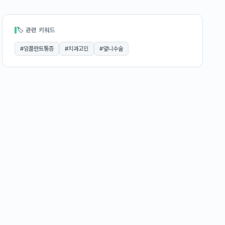
🏷 관련 키워드
#
임플란트통증
#
치과고민
#
앞니수술