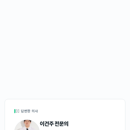
👩‍⚕️ 답변한 의사
이건주
전문의