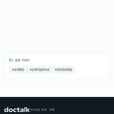
🏷 관련 키워드
#
손목통증
#
손목터널증후군
#
포항한방병원
건강상담 포럼 · 닥톡