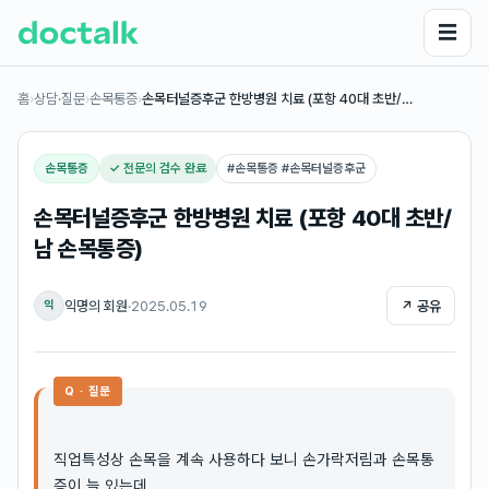
☰
홈
›
상담·질문
›
손목통증
›
손목터널증후군 한방병원 치료 (포항 40대 초반/…
손목통증
✓ 전문의 검수 완료
#
손목통증 #손목터널증후군
손목터널증후군 한방병원 치료 (포항 40대 초반/
남 손목통증)
익명의 회원
·
2025.05.19
↗ 공유
익
Q · 질문
직업특성상 손목을 계속 사용하다 보니 손가락저림과 손목통
증이 늘 있는데,