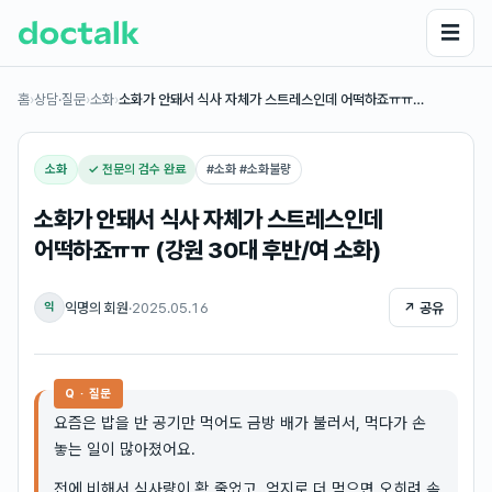
☰
홈
›
상담·질문
›
소화
›
소화가 안돼서 식사 자체가 스트레스인데 어떡하죠ㅠㅠ…
소화
✓ 전문의 검수 완료
#
소화 #소화불량
소화가 안돼서 식사 자체가 스트레스인데
어떡하죠ㅠㅠ (강원 30대 후반/여 소화)
익명의 회원
·
2025.05.16
↗ 공유
익
Q · 질문
요즘은 밥을 반 공기만 먹어도 금방 배가 불러서, 먹다가 손
놓는 일이 많아졌어요.
전에 비해서 식사량이 확 줄었고, 억지로 더 먹으면 오히려 속