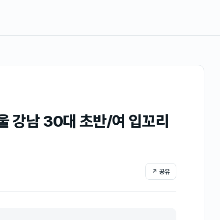
울 강남 30대 초반/여 입꼬리
↗ 공유