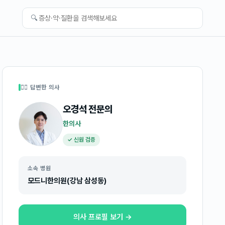
🔍
👩‍⚕️ 답변한 의사
오경석
전문의
한의사
✓ 신원 검증
소속 병원
모드니한의원(강남 삼성동)
의사 프로필 보기 →