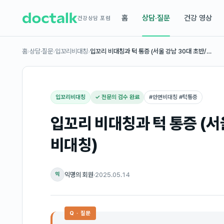
홈
상담·질문
건강 영상
건강상담 포럼
홈
›
상담·질문
›
입꼬리비대칭
›
입꼬리 비대칭과 턱 통증 (서울 강남 30대 초반/…
입꼬리비대칭
✓ 전문의 검수 완료
#
안면비대칭 #턱통증
입꼬리 비대칭과 턱 통증 (서
비대칭)
익명의 회원
·
2025.05.14
익
Q · 질문