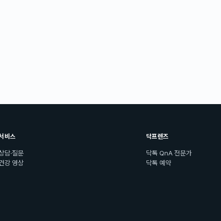
서비스
닥프렌즈
상담·질문
닥톡 QnA 전문가
건강 영상
닥톡 예약