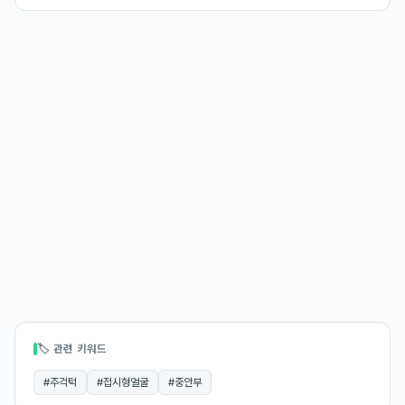
🏷 관련 키워드
#
주걱턱
#
접시형얼굴
#
중안부