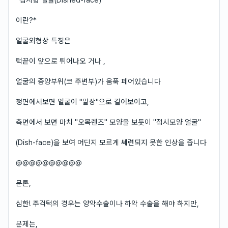
이란?*
얼굴외형상 특징은
턱끝이 앞으로 튀어나오 거나 ,
얼굴의 중양부위(코 주변부)가 움푹 페어있습니다
정면에서보면 얼굴이 "말상"으로 길어보이고,
측면에서 보면 마치 "오목렌즈" 모양을 보듯이 "접시모양 얼굴"
(Dish-face)을 보여 어딘지 모르게 쎄련되지 못한 인상을 줍니다
@@@@@@@@@@
문론,
심한! 주걱턱의 경우는 양악수술이나 하악 수술을 해야 하지만,
문제는,