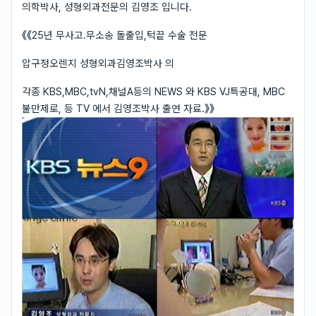
의학박사, 성형외과전문의 김영조 입니다.
《《25년 무사고.무소송 돌출입,턱끝 수술 전문
압구정오렌지 성형외과김영조박사 의
각종 KBS,MBC,tvN,채널A등의 NEWS 와 KBS VJ특공대, MBC
불만제로, 등 TV 에서 김영조박사 출연 자료.》》