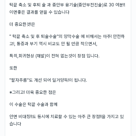
턱끝 축소 및 후퇴 술 과 중안부 융기술(중안부전진술)로 30 여분!!
이면좋은 결과를 얻을 수 있습니다
더 중요한것!은
" 턱끝 축소 및 후 퇴술수술"의 양악수술 에 비해서는 아주! 안전하
고!, 통증과 부기 역시 비교도 안 될 만큼 적으면서,
특히,회귀현상 (재발)이 전혀 없는것이 장점 입니다.
또한
"팔자주름"도 개선 되어 일거양득!이 됩니다.
※그리고! 더욱 중요한 점은
이 수술은 턱끝 수술과 함께
안면 비대칭!!도 동시에 치료할 수 있는 아주 큰 장점!!을 가지고 있
습니다