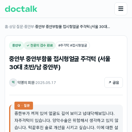
☰
홈
›
상담·질문
›
중안부
›
중안부 중안부함몰 접시형얼굴 주걱턱 (서울 30대…
중안부
✓ 전문의 검수 완료
#
주걱턱 #접시형얼굴
중안부 중안부함몰 접시형얼굴 주걱턱 (서울
30대 초반/남 중안부)
익명의 회원
·
2025.05.17
↗ 공유
익
Q · 질문
중한부가 꺼져 있어 얼굴도 길어 보이고 넙대닥해보입니다.
자주걱턱이 있습니다. 양악수술은 위험해서 생각하고 있지 않
습니다. 턱끝후진 술로 개선을 시키고 싶습니다. 이에 대한 설