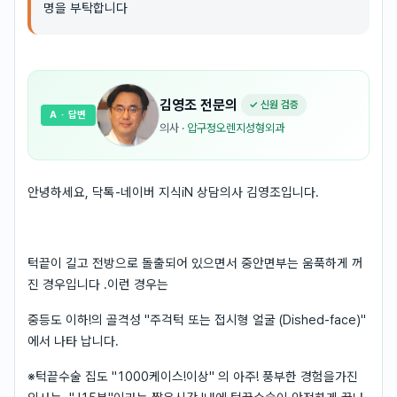
명을 부탁합니다
김영조
전문의
✓ 신원 검증
A
· 답변
의사
·
압구정오렌지성형외과
안녕하세요, 닥톡-네이버 지식iN 상담의사 김영조입니다.
턱끝이 길고 전방으로 돌출되어 있으면서 중안면부는 움푹하게 꺼
진 경우입니다 .이런 경우는
중등도 이하!의 골격성 "주걱턱 또는 접시형 얼굴 (Dished-face)"
에서 나타 납니다.
※턱끝수술 집도 "1000케이스!이상" 의 아주! 풍부한 경험을가진