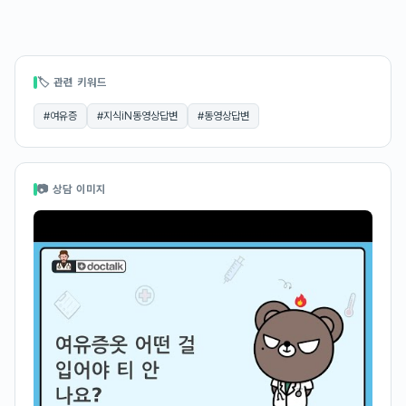
🏷 관련 키워드
#
여유증
#
지식iN동영상답변
#
동영상답변
📷 상담 이미지