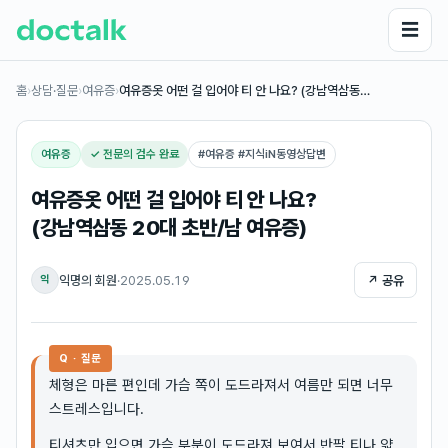
☰
홈
›
상담·질문
›
여유증
›
여유증옷 어떤 걸 입어야 티 안 나요? (강남역삼동…
여유증
✓ 전문의 검수 완료
#
여유증 #지식iN동영상답변
여유증옷 어떤 걸 입어야 티 안 나요?
(강남역삼동 20대 초반/남 여유증)
익명의 회원
·
2025.05.19
↗ 공유
익
Q · 질문
체형은 마른 편인데 가슴 쪽이 도드라져서 여름만 되면 너무
스트레스입니다.
티셔츠만 입으면 가슴 부분이 도드라져 보여서 반팔 티나 얇