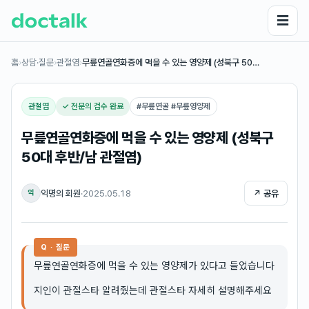
☰
홈
›
상담·질문
›
관절염
›
무릎연골연화증에 먹을 수 있는 영양제 (성북구 50…
관절염
✓ 전문의 검수 완료
#
무릎연골 #무릎영양제
무릎연골연화증에 먹을 수 있는 영양제 (성북구
50대 후반/남 관절염)
익명의 회원
·
2025.05.18
↗ 공유
익
Q · 질문
무릎연골연화증에 먹을 수 있는 영양제가 있다고 들었습니다
지인이 관절스타 알려줬는데 관절스타 자세히 설명해주세요