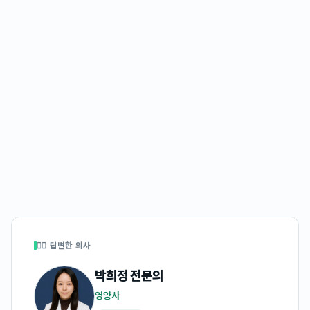
👩‍⚕️ 답변한 의사
박희정
전문의
영양사