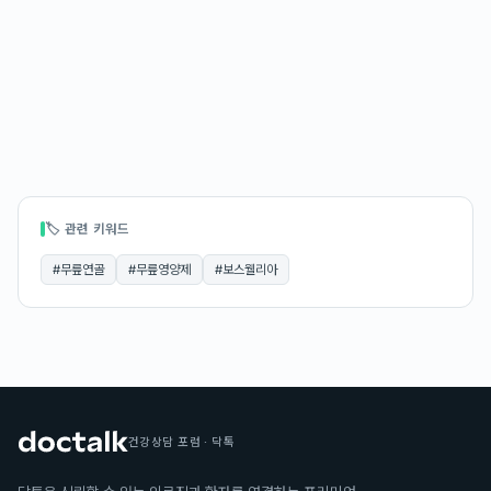
🏷 관련 키워드
#
무릎연골
#
무릎영양제
#
보스웰리아
건강상담 포럼 · 닥톡