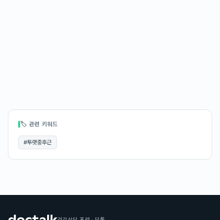
🏷 관련 키워드
#
투랫중후근
건강상담 포럼 · 닥톡