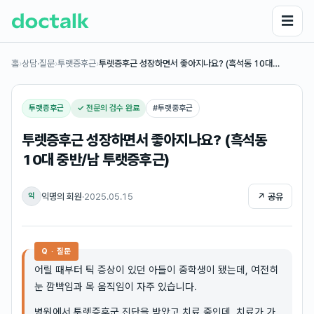
☰
홈
›
상담·질문
›
투랫증후근
›
투렛증후근 성장하면서 좋아지나요? (흑석동 10대…
투랫증후근
✓ 전문의 검수 완료
#
투랫중후근
투렛증후근 성장하면서 좋아지나요? (흑석동
10대 중반/남 투랫증후근)
익명의 회원
·
2025.05.15
↗ 공유
익
Q · 질문
어릴 때부터 틱 증상이 있던 아들이 중학생이 됐는데, 여전히
눈 깜빡임과 목 움직임이 자주 있습니다.
병원에서 투렛증후군 진단을 받았고 치료 중인데, 치료가 가