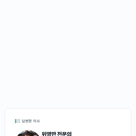
👩‍⚕️ 답변한 의사
위영만
전문의